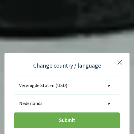
Change country / language
Close
Country
Plant-based solutions for everyday health
Language
Submit
Bezoek de webshop