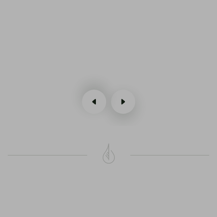
e
vorige
volgende