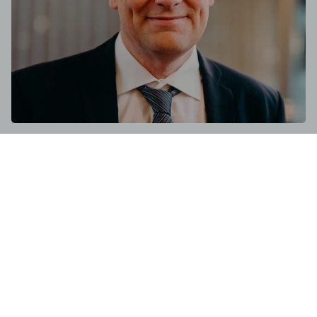
Advies op maat
Als apotheker heb ik meer dan 20 jaar met passie
advies gegeven aan mijn klanten in de apotheek. Al snel
ontdekte ik de meerwaarde van de ondersteuning met
planten, plantenextracten, vitaminen en mineralen.
Jarenlang heb ik mij mogen verdiepen in verschillende
holistische disciplines. Door de verbluffende resultaten
met alchemisch spagyrische middelen is er een nieuwe