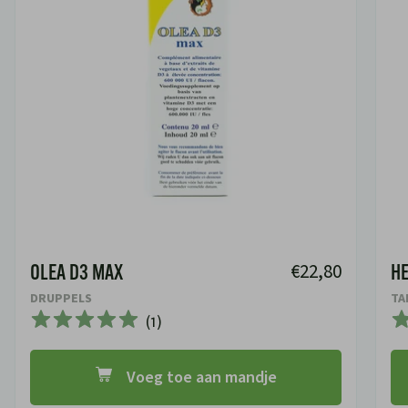
€22,80
OLEA D3 MAX
H
DRUPPELS
TA
(
1
)
Voeg toe aan mandje